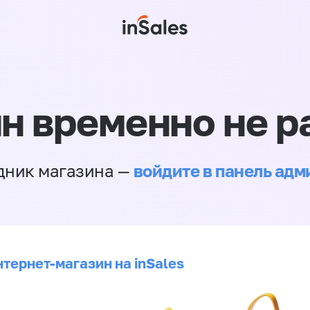
н временно не р
войдите в панель ад
дник магазина —
нтернет-магазин на inSales