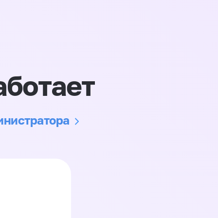
аботает
министратора