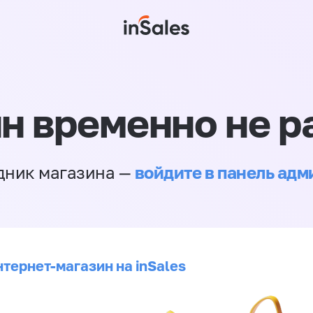
н временно не р
войдите в панель ад
дник магазина —
нтернет-магазин на inSales