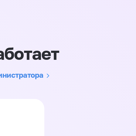
аботает
министратора