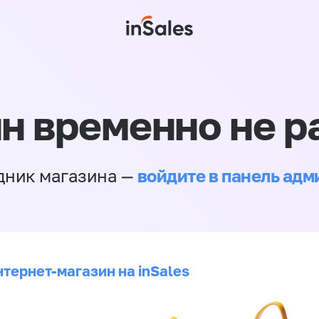
н временно не р
войдите в панель ад
дник магазина —
нтернет-магазин на inSales