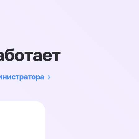
аботает
министратора