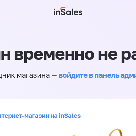
н временно не р
войдите в панель ад
дник магазина —
нтернет-магазин на inSales