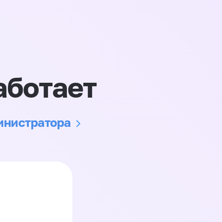
аботает
министратора