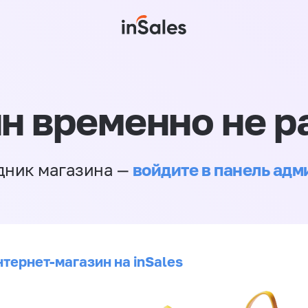
н временно не р
войдите в панель ад
дник магазина —
нтернет-магазин на inSales